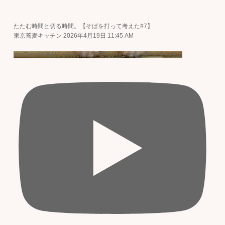
たたむ時間と切る時間。【そばを打って考えた#7】
東京蕎麦キッチン
2026年4月19日 11:45 AM
...
YouTube動画 UC-p7v60hkw5F-ET10Yx1nmQ_sFCu5THV5po