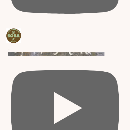
...
YouTube動画 UC-p7v60hkw5F-ET10Yx1nmQ_lC8bkERPzzU