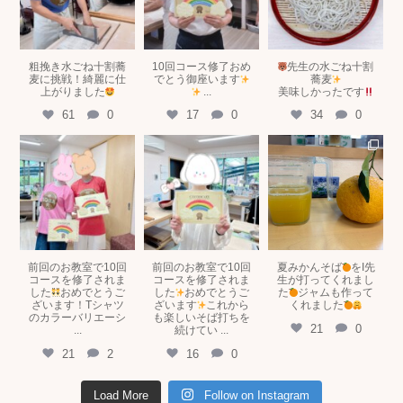
粗挽き水ごね十割蕎
10回コース修了おめ
先生の水ごね十割
麦に挑戦！綺麗に仕
でとう御座います
蕎麦
上がりました
...
美味しかったです
61
0
17
0
34
0
tokyosobakitchen
tokyosobakitchen
tokyosobakitchen
5月 8
5月 8
5月 2
前回のお教室で10回
前回のお教室で10回
夏みかんそば
をI先
コースを修了されま
コースを修了されま
生が打ってくれまし
した
おめでとうご
した
おめでとうご
た
ジャムも作って
ざいます！Tシャツ
ざいます
これから
くれました
のカラーバリエーシ
も楽しいそば打ちを
21
0
...
続けてい
...
21
2
16
0
Load More
Follow on Instagram