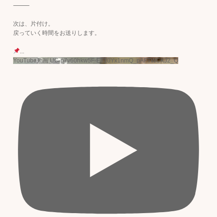
⸻
次は、片付け。
戻っていく時間をお送りします。
...
YouTube動画 UC-p7v60hkw5F-ET10Yx1nmQ_pAFTWCKJ2_Q