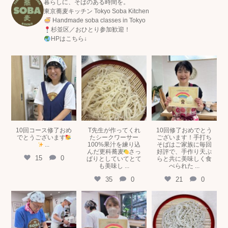
暮らしに、そばのある時間を。
東京蕎麦キッチン Tokyo Soba Kitchen
Handmade soba classes in Tokyo
杉並区／おひとり参加歓迎！
HPはこちら↓
tokyosobakitchen
tokyosobakitchen
tokyosobakitchen
7月 15
7月 5
6月 29
10回コース修了おめ
T先生が作ってくれ
10回修了おめでとう
でとうございます
たシークワーサー
ございます！手打ち
...
100%果汁を練り込
そばはご家族に毎回
んだ更科蕎麦
さっ
好評で、手作り天ぷ
15
0
ぱりとしていてとて
らと共に美味しく食
も美味し
...
べられた
...
35
0
21
0
tokyosobakitchen
tokyosobakitchen
tokyosobakitchen
6月 11
5月 19
5月 16