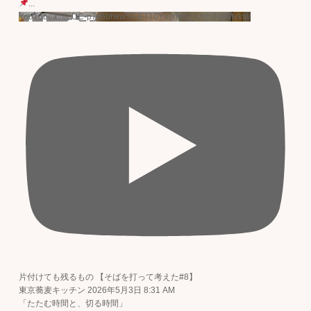
...
YouTube動画 UC-p7v60hkw5F-ET10Yx1nmQ_Unh306Mektw
片付けても残るもの 【そばを打って考えた#8】
東京蕎麦キッチン
2026年5月3日 8:31 AM
「たたむ時間と、切る時間」