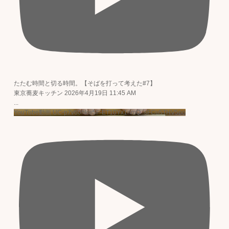
たたむ時間と切る時間。【そばを打って考えた#7】
東京蕎麦キッチン
2026年4月19日 11:45 AM
...
YouTube動画 UC-p7v60hkw5F-ET10Yx1nmQ_sFCu5THV5po