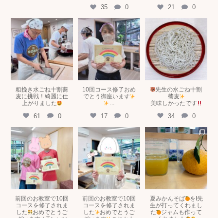
35
0
21
0
tokyosobakitchen
tokyosobakitchen
tokyosobakitchen
6月 11
5月 19
5月 16
粗挽き水ごね十割蕎
10回コース修了おめ
先生の水ごね十割
麦に挑戦！綺麗に仕
でとう御座います
蕎麦
上がりました
...
美味しかったです
61
0
17
0
34
0
tokyosobakitchen
tokyosobakitchen
tokyosobakitchen
5月 8
5月 8
5月 2
前回のお教室で10回
前回のお教室で10回
夏みかんそば
をI先
コースを修了されま
コースを修了されま
生が打ってくれまし
した
おめでとうご
した
おめでとうご
た
ジャムも作って