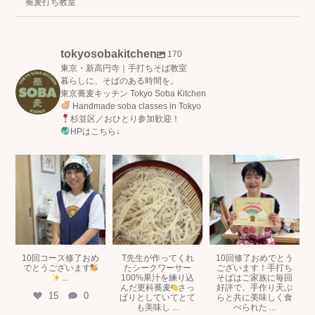
蕎麦打ち教室
tokyosobakitchen
170
東京・新高円寺｜手打ちそば教室
暮らしに、そばのある時間を。
東京蕎麦キッチン Tokyo Soba Kitchen
Handmade soba classes in Tokyo
杉並区／おひとり参加歓迎！
HPはこちら↓
tokyosobakitchen
tokyosobakitchen
tokyosobakitchen
7月 15
7月 5
6月 29
10回コース修了おめ
T先生が作ってくれ
10回修了おめでとう
でとうございます
たシークワーサー
ございます！手打ち
...
100%果汁を練り込
そばはご家族に毎回
んだ更科蕎麦
さっ
好評で、手作り天ぷ
15
0
ぱりとしていてとて
らと共に美味しく食
も美味し
...
べられた
...