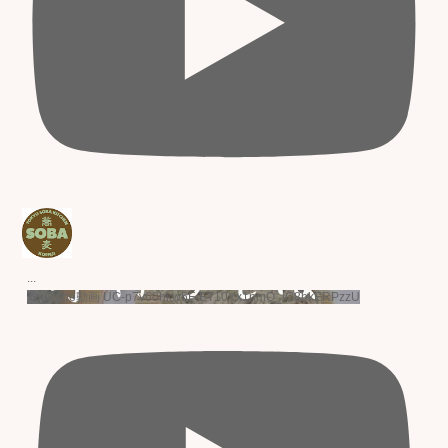
...
YouTube動画 UC-p7v60hkw5F-ET10Yx1nmQ_lC8bkERPzzU