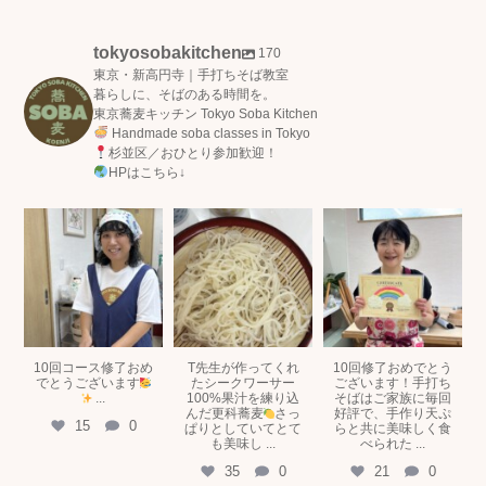
tokyosobakitchen
170
東京・新高円寺｜手打ちそば教室
暮らしに、そばのある時間を。
東京蕎麦キッチン Tokyo Soba Kitchen
Handmade soba classes in Tokyo
杉並区／おひとり参加歓迎！
HPはこちら↓
tokyosobakitchen
tokyosobakitchen
tokyosobakitchen
7月 15
7月 5
6月 29
10回コース修了おめ
T先生が作ってくれ
10回修了おめでとう
でとうございます
たシークワーサー
ございます！手打ち
...
100%果汁を練り込
そばはご家族に毎回
んだ更科蕎麦
さっ
好評で、手作り天ぷ
15
0
ぱりとしていてとて
らと共に美味しく食
も美味し
...
べられた
...
35
0
21
0