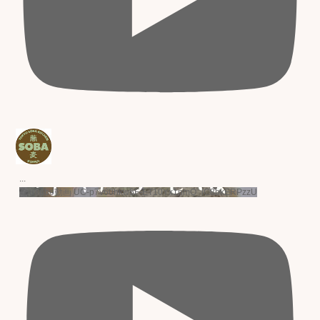
...
YouTube動画 UC-p7v60hkw5F-ET10Yx1nmQ_lC8bkERPzzU