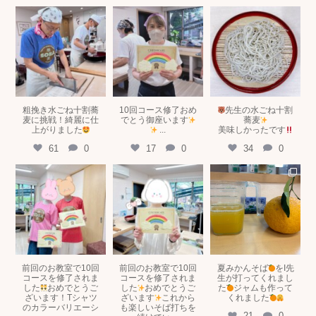
tokyosobakitchen
tokyosobakitchen
tokyosobakitchen
6月 11
5月 19
5月 16
粗挽き水ごね十割蕎
10回コース修了おめ
先生の水ごね十割
麦に挑戦！綺麗に仕
でとう御座います
蕎麦
上がりました
...
美味しかったです
61
0
17
0
34
0
tokyosobakitchen
tokyosobakitchen
tokyosobakitchen
5月 8
5月 8
5月 2
前回のお教室で10回
前回のお教室で10回
夏みかんそば
をI先
コースを修了されま
コースを修了されま
生が打ってくれまし
した
おめでとうご
した
おめでとうご
た
ジャムも作って
ざいます！Tシャツ
ざいます
これから
くれました
のカラーバリエーシ
も楽しいそば打ちを
21
0