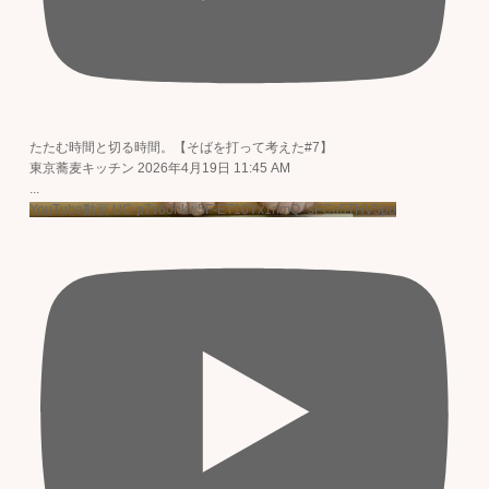
たたむ時間と切る時間。【そばを打って考えた#7】
東京蕎麦キッチン
2026年4月19日 11:45 AM
...
YouTube動画 UC-p7v60hkw5F-ET10Yx1nmQ_sFCu5THV5po