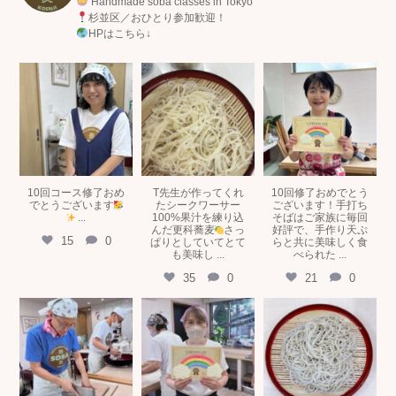
Handmade soba classes in Tokyo
杉並区／おひとり参加歓迎！
HPはこちら↓
tokyosobakitchen
tokyosobakitchen
tokyosobakitchen
7月 15
7月 5
6月 29
10回コース修了おめ
T先生が作ってくれ
10回修了おめでとう
でとうございます
たシークワーサー
ございます！手打ち
...
100%果汁を練り込
そばはご家族に毎回
んだ更科蕎麦
さっ
好評で、手作り天ぷ
15
0
ぱりとしていてとて
らと共に美味しく食
も美味し
...
べられた
...
35
0
21
0
tokyosobakitchen
tokyosobakitchen
tokyosobakitchen
6月 11
5月 19
5月 16