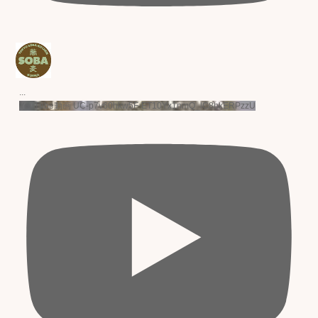
...
YouTube動画 UC-p7v60hkw5F-ET10Yx1nmQ_lC8bkERPzzU