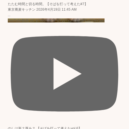
たたむ時間と切る時間。【そばを打って考えた#7】
東京蕎麦キッチン
2026年4月19日 11:45 AM
...
YouTube動画 UC-p7v60hkw5F-ET10Yx1nmQ_sFCu5THV5po
のしは形？厚み？ 【そばを打って考えたvol.6】