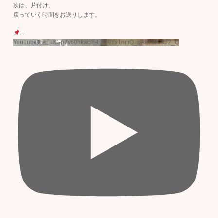
次は、片付け。
戻っていく時間をお送りします。
...
YouTube動画 UC-p7v60hkw5F-ET10Yx1nmQ_pAFTWCKJ2_Q