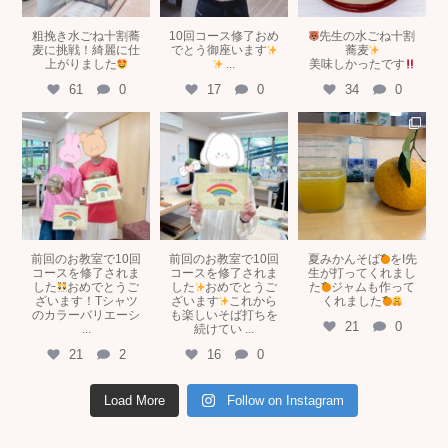
粗挽き水ごね十割蕎
10回コース修了おめ
先生の水ごね十割
麦に挑戦！綺麗に仕
でとう御座います
蕎麦
上がりました
...
美味しかったです
61
0
17
0
34
0
tokyosobakitchen
tokyosobakitchen
tokyosobakitchen
5月 8
5月 8
5月 2
前回のお教室で10回
前回のお教室で10回
夏みかんそば
をI先
コースを修了されま
コースを修了されま
生が打ってくれまし
した
おめでとうご
した
おめでとうご
た
ジャムも作って
ざいます！Tシャツ
ざいます
これから
くれました
のカラーバリエーシ
も楽しいそば打ちを
21
0
...
続けてい
...
21
2
16
0
Load More
Follow on Instagram